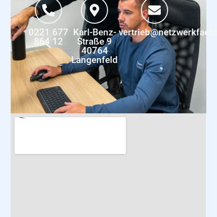
0221 677
Karl-Benz-
vertrieb@netzwerkfaeh
864 12
Straße 9
40764
Langenfeld