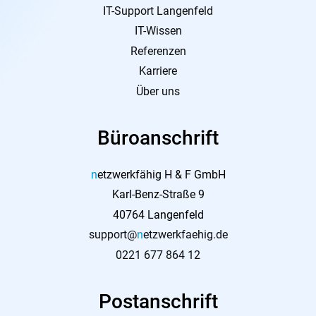
IT-Support Langenfeld
IT-Wissen
Referenzen
Karriere
Über uns
Büroanschrift
n
etzwerkfähig H & F GmbH
Karl-Benz-Straße 9
40764 Langenfeld
support@
n
etzwerkfaehig.de
0221 677 864 12
Postanschrift