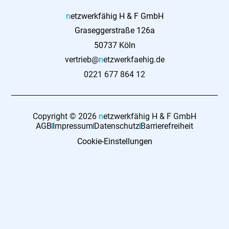
n
etzwerkfähig H & F GmbH
Graseggerstraße 126a
50737 Köln
vertrieb@
n
etzwerkfaehig.de
0221 677 864 12
Copyright © 2026
n
etzwerkfähig H & F GmbH
AGB
Impressum
Datenschutz
Barrierefreiheit
Cookie-Einstellungen