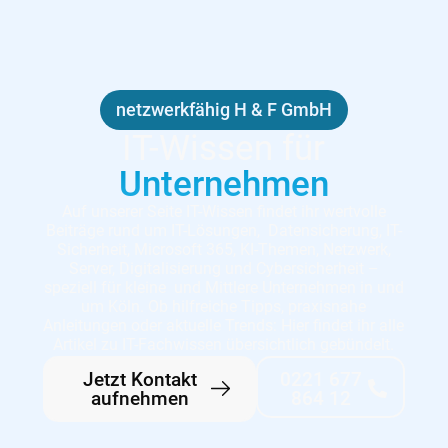
netzwerkfähig H & F GmbH
IT-Wissen für
Unternehmen
Auf unserer Seite IT-Wissen findet ihr wertvolle
Beiträge rund um IT-Lösungen, Datensicherung, IT-
Sicherheit, Microsoft 365, KI-Themen, Netzwerk,
Server, Digitalisierung und Cybersicherheit –
speziell für kleine und Mittlere Unternehmen in und
um Köln. Ob hilfreiche Tipps, praxisnahe
Anleitungen oder aktuelle Trends: Hier findet ihr alle
Artikel zu IT-Fachwissen übersichtlich gebündelt.
Jetzt Kontakt
0221 677
aufnehmen
864 12