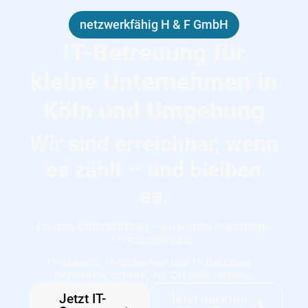
netzwerkfähig H & F GmbH
IT-Betreuung für
kleine Unternehmen in
Köln und Umgebung
Wir sind erreichbar, wenn
es zählt – und bleiben
es.
Flexible Unterstützung – auch ohne langfristige
Vertragsbindung.
IT-Support, IT-Sicherheit und IT-Beratung –
persönlich, schnell, vor Ort oder remote.
Jetzt IT-
Jetzt anrufen: