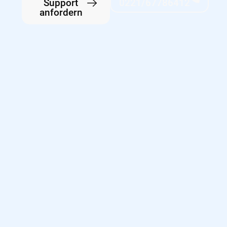
Support
0221/67786412
anfordern