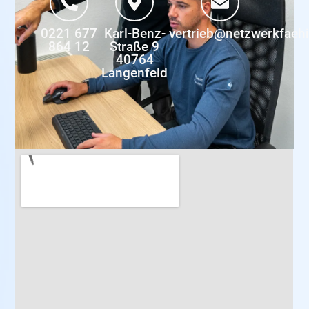
0221 677
Karl-Benz-
vertrieb@netzwerkfaeh
864 12
Straße 9
40764
Langenfeld