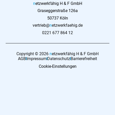
n
etzwerkfähig H & F GmbH
Graseggerstraße 126a
50737 Köln
vertrieb@
n
etzwerkfaehig.de
0221 677 864 12
Copyright © 2026
n
etzwerkfähig H & F GmbH
AGB
Impressum
Datenschutz
Barrierefreiheit
Cookie-Einstellungen